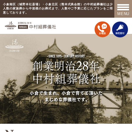
小倉南区（城野本社斎場）・小倉北区（熊本式典会館）の中村組葬儀社は少
人数の家族葬から中規模のお葬式まで、人数やご予算に応じたプランをご用
意しております。
MENU
TOP
中村組葬儀社の話
斎場紹介
プラン紹介
事前相談
事前準備について
お葬式が終わった翌日から…
終活の必要性について
供花受付