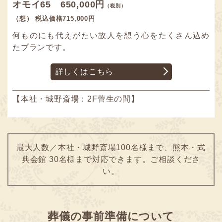
オモイ65 650,000円
（税別）
（想） 税込価格715,000円
何ものにも代えがたい故人を想う心をたくさん込め
たプランです。
詳しくはこちら
【本社・城野斎場：2F菅生の間】
最大人数／本社・城野斎場100名様まで、熊本・式
典会館 30名様まで対応できます。ご相談くださ
い。
葬儀の事前準備について