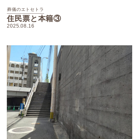
供花受付
葬儀のエトセトラ
住民票と本籍③
お問い合わせ
2025.08.16