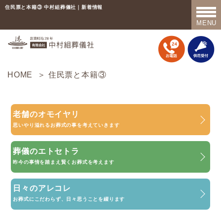
住民票と本籍③ 中村組葬儀社｜新着情報
MENU
TOP
中村組葬儀社の話
HOME
＞ 住民票と本籍③
斎場紹介
老舗のオモイヤリ
プラン紹介
思いやり溢れるお葬式の事を考えていきます
事前相談
葬儀のエトセトラ
事前準備について
昨今の事情を踏まえ賢くお葬式を考えます
お葬式が終わった翌日から…
日々のアレコレ
お葬式にこだわらず、日々思うことを綴ります
終活の必要性について