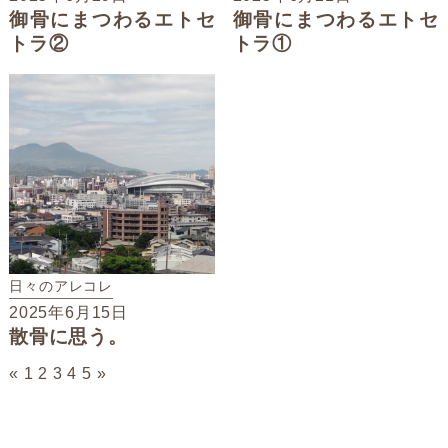
御骨にまつわるエトセ
御骨にまつわるエトセ
トラ②
トラ①
日々のアレコレ
2025年6月15日
散骨に思う。
«
1
2
3
4
5
»