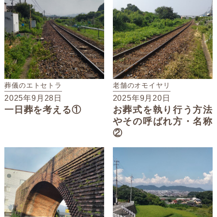
葬儀のエトセトラ
老舗のオモイヤリ
2025年9月28日
2025年9月20日
一日葬を考える①
お葬式を執り行う方法
やその呼ばれ方・名称
②