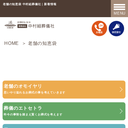
老舗の知恵袋 中村組葬儀社｜新着情報
MENU
TOP
中村組葬儀社の話
HOME
＞ 老舗の知恵袋
斎場紹介
プラン紹介
事前相談
老舗のオモイヤリ
思いやり溢れるお葬式の事を考えていきます
事前準備について
お葬式が終わった翌日から…
葬儀のエトセトラ
昨今の事情を踏まえ賢くお葬式を考えます
終活の必要性について