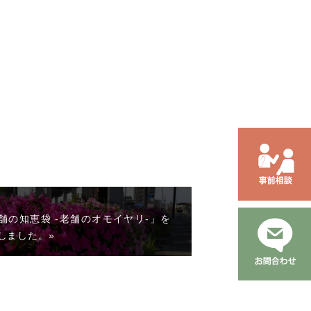
舗の知恵袋 -老舗のオモイヤリ-」を
しました。»