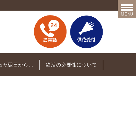
MENU
った翌日から…
終活の必要性について