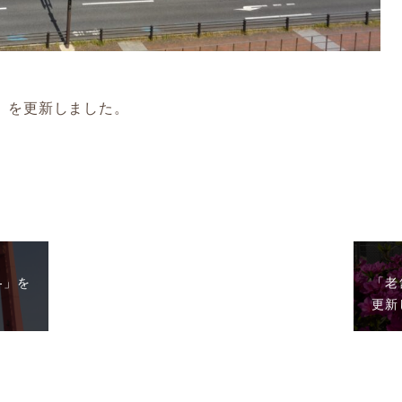
-」を更新しました。
-」を
「老
更新